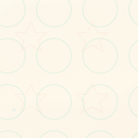
No.1
★