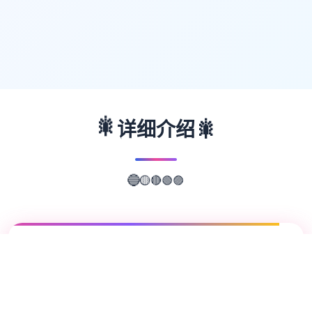
🎇
🎇
详细介绍
🔴
🟡
🟢
🔵
🟣
📖
游戏故事
✨
《多娜多娜 一起干坏事吧》（日语：ドーナ