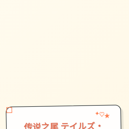
★
♡
✦
传说之尾 テイルズ・