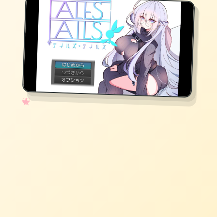
✧
♡
★
♥