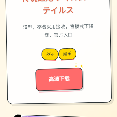
テイルス
汉型，零费采用接收，官模式下降
载，官方入口
娱乐
RPG
→
✦ ★
高速下载