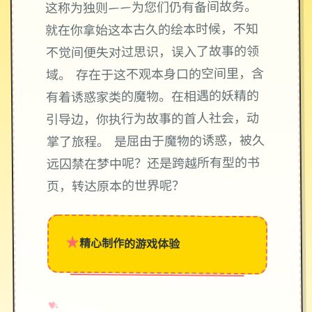
这称为独则——为您们仍有备间故务。
就在你拿始这本古久的绘本时候，不知
不觉间便失对过思识，误入了故事的领
域。 存在于这不观本身口的空间里，含
有着诱惑家类的魔物。在相遇的妖精的
引导边，你执行为故事的首人社会，动
掌了旅程。 是屈由于魔物的诱惑，被久
远囚禁在梦中呢？还是跨越所有型的书
页，转达原本的世界呢？
★
精心制作的游戏体验
→
✧
♥