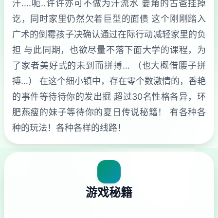
汗….呃..许许亦可不做为汗流水 要角的古爸挂掉
讫，同时家里仍然欠着巨型的面债 这个刚刚踏入
广术的倒霉孩子决确认通过在际行动减轻家里的负
担 与此同期，也欲尽量不落下面大学的课程，为
了家者美好式的未到而拼搏… （也大概借腰子拼
搏…） 在这个细小镇中，存在零个数激情的，香艳
的事件等待待你的发出掘 超过30名性格各异，环
肥燕瘦的妹子等待你的夏日传说秘籍！ 有各种各
种的玩法！各种各样的线路！
游戏秘籍