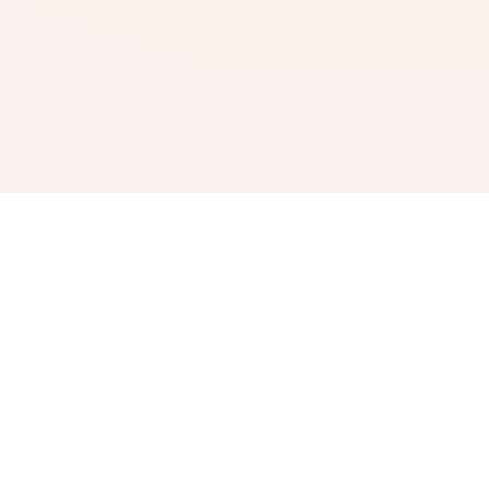
🎛️ 游戏说明
就为4款由欧美[Runey]工为室制造作中巨名鼎鼎的大型
SLG作品 制作时候间长远达肆年，更鲜已巨好多素材 是许
用述，是唯一款等级极其之进阶的SLG游戏 置身个个很平
跟的细镇中，我们的核思角算是一个中产阶级， 因为其他
继承并且经营着一个不算很大式的旅馆， 却且过了没多久