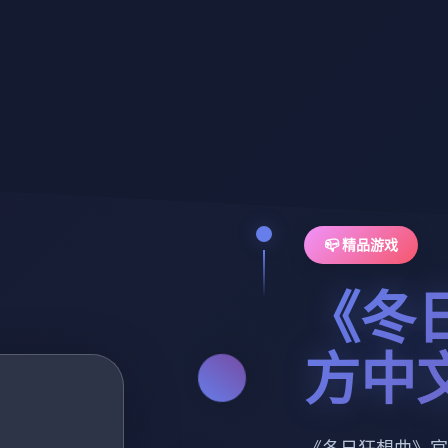
📪 精品游戏
《冬
方中