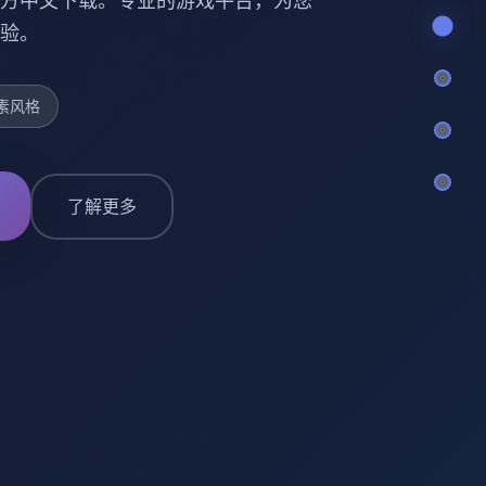
方中文下载。专业的游戏平台，为您
验。
素风格
了解更多