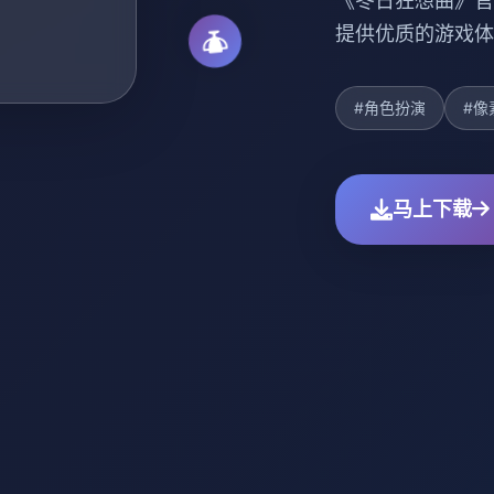
《冬日狂想曲》官
提供优质的游戏体
#角色扮演
#像
马上下载