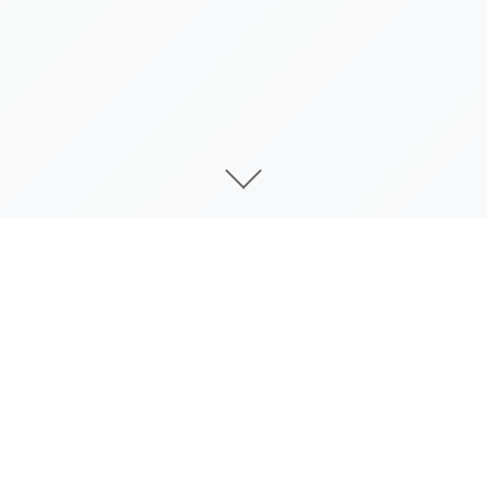
game介绍