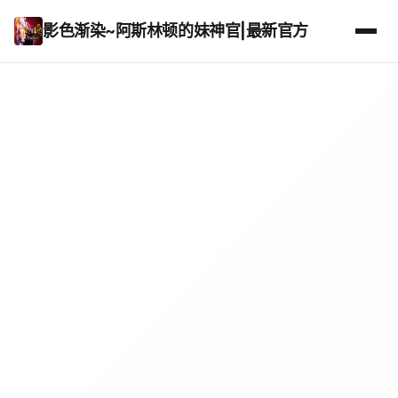
影色渐染~阿斯林顿的妹神官|最新官方