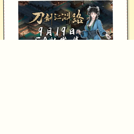
NPC互动：同伴、仇家、家仆、育育等
其他首要玩法：武林大得、随机工作
件、生活、钓鱼、青楼、赌坊、地牢、
捕快、杀手掌等