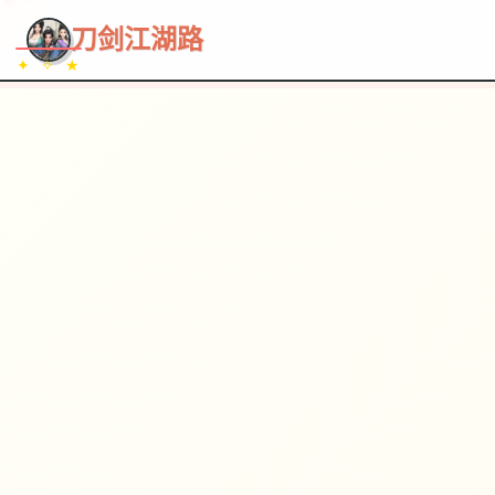
~~~
★
♡
✦
✧
♥
~
→
↗
刀剑江湖路
✦ ✧ ★