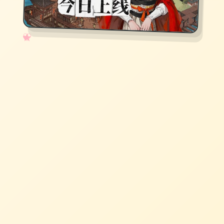
✧
♡
★
♥