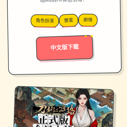
组modern体验倍增！
劇情
豐富
角色扮演
✦ ★
→
中文版下载