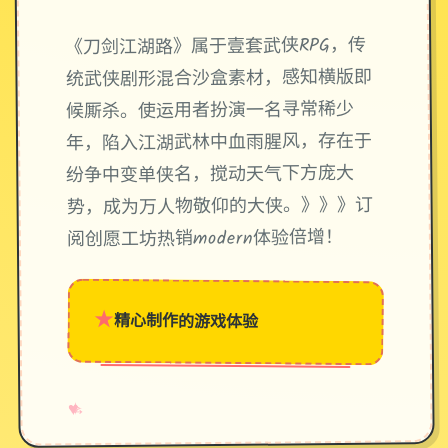
《刀剑江湖路》属于壹套武侠RPG，传
统武侠剧形混合沙盒素材，感知横版即
候厮杀。使运用者扮演一名寻常稀少
年，陷入江湖武林中血雨腥风，存在于
纷争中变单侠名，搅动天气下方庞大
势，成为万人物敬仰的大侠。》》》订
阅创愿工坊热销modern体验倍增！
★
精心制作的游戏体验
→
✧
♥