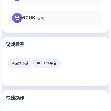
600K
玩家
游戏标签
#游戏下载
#DLsite平台
快速操作