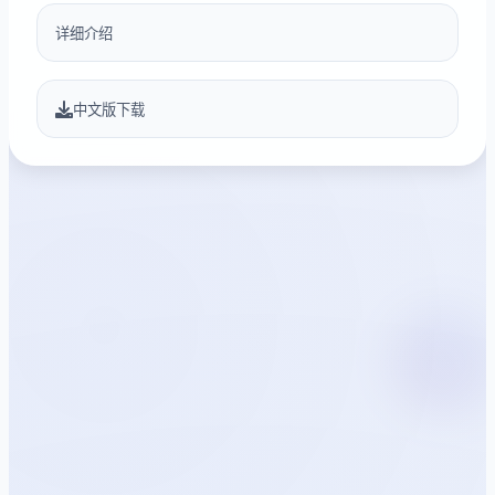
详细介绍
中文版下载