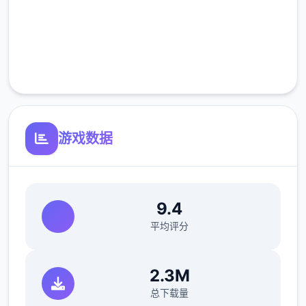
但如果冲着剧情和世界观来玩，那么H内容出
高速安装
现时，反而会有一种调剂的感觉。
完全免费
更新日志：
客服支持
0.18.4 版本
翻译更新
游戏数据
新增西班牙语翻译（贡献者：Darax）
更新繁体中文翻译（贡献者：AHHCrazy）
9.4
平均评分
V0.18.3
小改动/错误修复：
2.3M
总下载量
修复了由于压缩导致的所有动画不连贯或不完