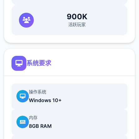
整问题
900K
修复了选择多个类别时音乐播放器中可能出现
活跃玩家
的软锁问题
修复了艾因在集市后的活动无法在画廊中解锁
的问题。
系统要求
如果您至少看过一次该活动，加载保存应该可
以追溯解锁。
简化了双胞胎市场场景的条件（现在访问它更
操作系统
加一致）
Windows 10+
修复了如果玩家没有与 Kateryna 谈恋爱，
内存
导致 Kateryna 的任务无法完成的逻辑错误
8GB RAM