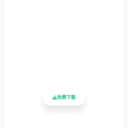
点击下载 沙漠追猎者
种人、拾荒者等，
（Desert Stalker）v0.20.4
每个阵营都有各自的目的，游戏也提供了一些
选择给玩家用来合纵连横。
完整版游戏，免费体验
2.3M+
总下载量
4.9/5
用户评分
900K+
活跃用户
不同于为H而H，本作主打的是剧情为先，H为
免费下载
辅料的这样一种体验，
所以如果只是为了H内容而游玩本作，那么很
多时候反而不会出现冲的快乐的情况，
安全下载