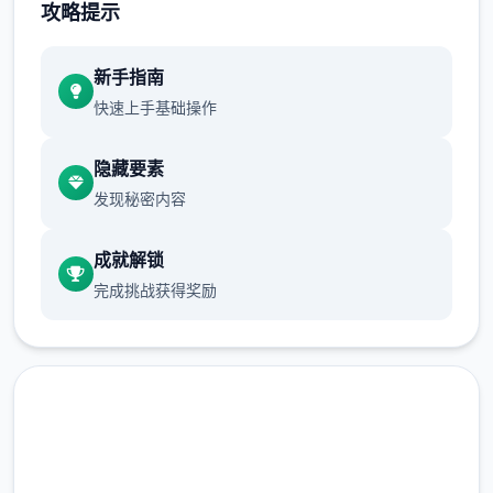
攻略提示
并把它们献给女王，同时也在进各种墓穴探险
时挖掘宝藏，以此充实腰包。
新手指南
快速上手基础操作
渲染艺术风格独特，甚至是图书馆里的世界观
之类的都非常优秀，
隐藏要素
作者做了很多分支，比如某个角色死了，就会
发现秘密内容
有完全不同的剧情。
成就解锁
可能一段剧情会有六七种不同的平行线，文本
完成挑战获得奖励
足足有一百六十万
游戏设定借鉴了辐射、潜行者、疯狂的麦克斯
等知名作品，
沙漠追猎者攻略：
游戏中也有着各种各样的阵营，譬如尸鬼、变