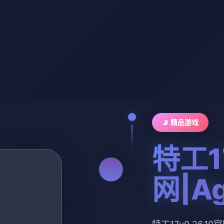
📡 精品游戏
特工1
网|Ag