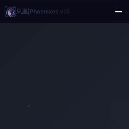
凤凰|Phoenixes v15