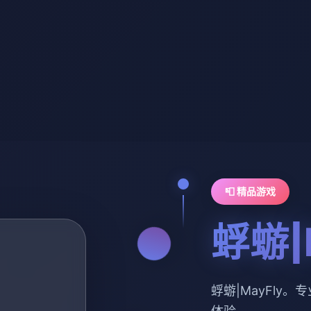
📮 精品游戏
蜉蝣|
蜉蝣|MayFly