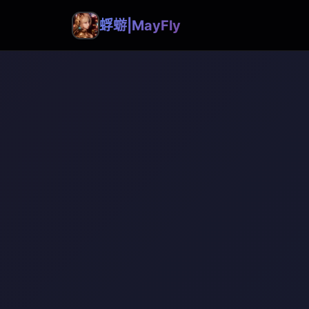
蜉蝣|MayFly